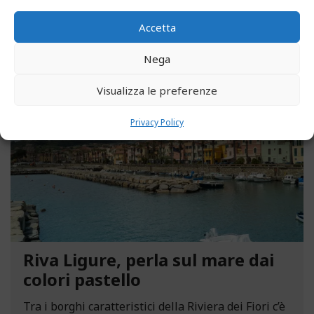
LEGGI ALTRO...
Accetta
Nega
MAGGIO 13, 2021
Visualizza le preferenze
Privacy Policy
Riva Ligure, perla sul mare dai
colori pastello
Tra i borghi caratteristici della Riviera dei Fiori c’è