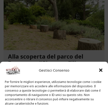
Alla scoperta del parco del
Benessere “Giacomo Filippo
Novaro” a Costarainera
Gestisci Consenso
A pochi passi dal mare, un angolo verde di
Per fornire le migliori esperienze, utilizziamo tecnologie come i cookie
paradiso affascina i visitatori. Stiamo parlando del
per memorizzare e/o accedere alle informazioni del dispositivo. Il
Parco del Benessere “Giacomo Filippo Novaro” di
consenso a queste tecnologie ci permetterà di elaborare dati come il
comportamento di navigazione o ID unici su questo sito. Non
Costarainera nella Riviera dei Fiori. Un tempo
acconsentire o ritirare il consenso può influire negativamente su
parco degli ex ospedali Novaro e...
alcune caratteristiche e funzioni.