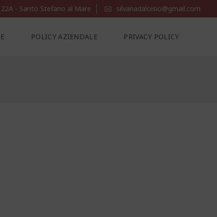
 22A - Santo Stefano al Mare
silvanadaloisio@gmail.com
LE
POLICY AZIENDALE
PRIVACY POLICY