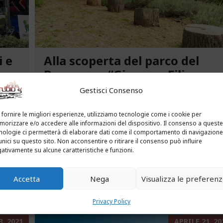
i e
Alla scoperta del parco del
ca
Benessere “Giacomo Filippo
Novaro” a Costarainera
Gestisci Consenso
A pochi passi dal mare, un angolo verde di
 fornire le migliori esperienze, utilizziamo tecnologie come i cookie per
tra le
paradiso affascina i visitatori. Stiamo parlando
orizzare e/o accedere alle informazioni del dispositivo. Il consenso a queste
uria.
del Parco del Benessere “Giacomo Filippo
nologie ci permetterà di elaborare dati come il comportamento di navigazione
unici su questo sito. Non acconsentire o ritirare il consenso può influire
Novaro” di Costarainera nella Riviera dei Fiori.
ativamente su alcune caratteristiche e funzioni.
Un tempo parco degli ex ospedali Novaro e...
Accetta
Nega
Visualizza le preferen
...
LEGGI ALTRO...
Privacy Policy
, 2021
APRILE 21, 20