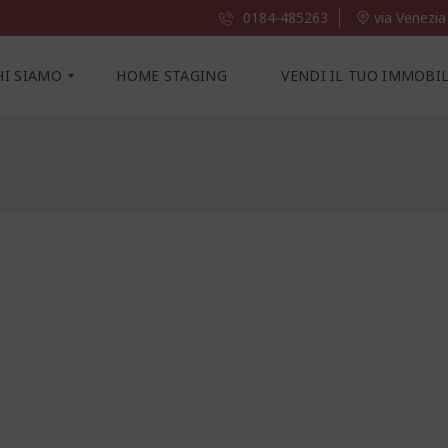
0184-485263
via Venezia
HI SIAMO
HOME STAGING
VENDI IL TUO IMMOBI