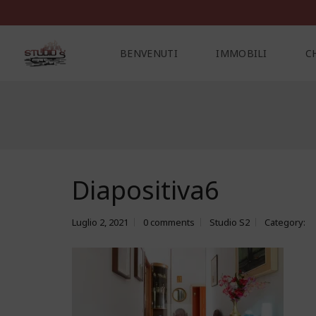
BENVENUTI
IMMOBILI
C
C
O
N
T
A
Diapositiva6
T
T
I
Luglio 2, 2021
0 comments
Studio S2
Category: