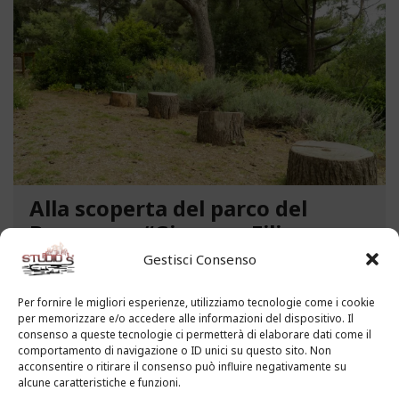
Alla scoperta del parco del
Benessere “Giacomo Filippo
Novaro” a Costarainera
Gestisci Consenso
A pochi passi dal mare, un angolo verde di
Per fornire le migliori esperienze, utilizziamo tecnologie come i cookie
paradiso affascina i visitatori. Stiamo parlando del
per memorizzare e/o accedere alle informazioni del dispositivo. Il
Parco del Benessere “Giacomo Filippo Novaro” di
consenso a queste tecnologie ci permetterà di elaborare dati come il
comportamento di navigazione o ID unici su questo sito. Non
Costarainera nella Riviera dei Fiori. Un tempo
acconsentire o ritirare il consenso può influire negativamente su
parco degli ex ospedali Novaro e...
alcune caratteristiche e funzioni.