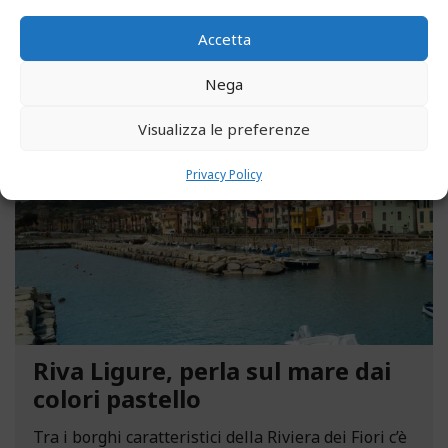
LEGGI ALTRO...
Accetta
Nega
MAGGIO 13, 2021
Visualizza le preferenze
Privacy Policy
Riva Ligure, perla sul mare dai
colori pastello
Tra i borghi caratteristici della Riviera dei Fiori c’è