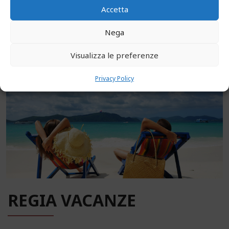
parchi completamente immersi nel verde degli uliveti e
Accetta
della campagna, una magnifica esposizione verso il
mare, occasioni irripetibili presso i tanti porti turistici
Nega
esistenti o che si stanno sviluppando.
Visualizza le preferenze
Privacy Policy
REGIA VACANZE