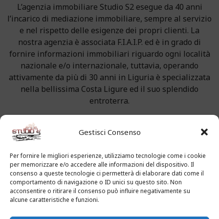
L’agenzia immobiliare Studio S2 esegue da 40 anni
l’incarico di mediazione immobiliare, sempre al servizio
e nel rispetto delle esigenze dei propri clienti. La
nostra agenzia è associata F.I.A.I.P. ed è in grado di
fornire informazioni immobiliari riguardo ogni località
nazionale e/o internazionale, tuttavia, operando
attivamente da più di 30 anni in Liguria è specializzata
nella bellissima Costa Ligure ed il suo splendido
entroterra.
Gestisci Consenso
Per fornire le migliori esperienze, utilizziamo tecnologie come i cookie
LA MISSION
per memorizzare e/o accedere alle informazioni del dispositivo. Il
consenso a queste tecnologie ci permetterà di elaborare dati come il
comportamento di navigazione o ID unici su questo sito. Non
acconsentire o ritirare il consenso può influire negativamente su
E’ proprio in queste località che si sviluppano
alcune caratteristiche e funzioni.
oppurtunità uniche: antichi borghi medievali, immensi