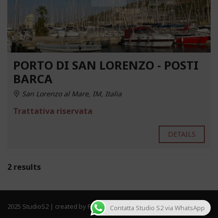
PORTO DI SAN LORENZO - POSTI
BARCA
San Lorenzo al Mare, IM, Italia
Trattativa riservata
DETAILS
2 results
2025 StudioS2 | created by Frau Solutions. All rights reserved.
Contatta Studio S2 via WhatsApp