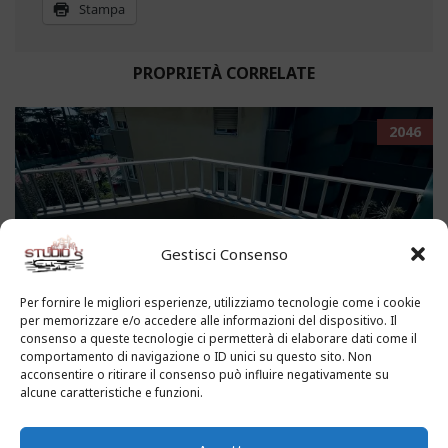
Stampa
PROPRIETÀ CORRELATE
2046
Gestisci Consenso
Per fornire le migliori esperienze, utilizziamo tecnologie come i cookie
per memorizzare e/o accedere alle informazioni del dispositivo. Il
consenso a queste tecnologie ci permetterà di elaborare dati come il
comportamento di navigazione o ID unici su questo sito. Non
acconsentire o ritirare il consenso può influire negativamente su
SANTO STEFANANO AL MARE -
alcune caratteristiche e funzioni.
MONOLOCALE SCORCIO VISTA