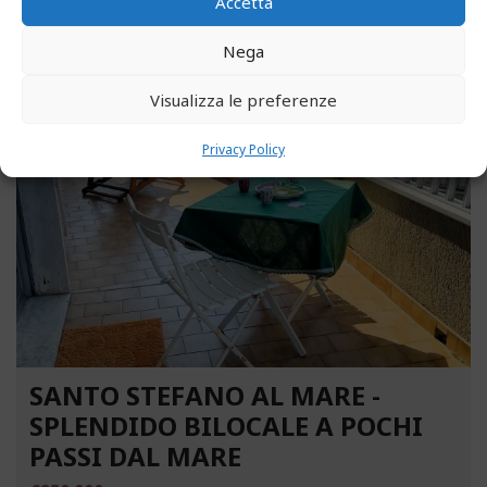
MARE
Accetta
€160.000
Nega
Visualizza le preferenze
2036
Privacy Policy
SANTO STEFANO AL MARE -
SPLENDIDO BILOCALE A POCHI
PASSI DAL MARE