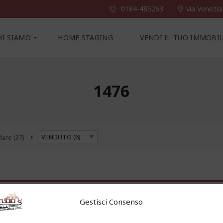
0184-485263
via Venezia
HI SIAMO
HOME STAGING
VENDI IL TUO IMMOBI
1476
VENDUTO (6)
 Mare
(37)
Gestisci Consenso