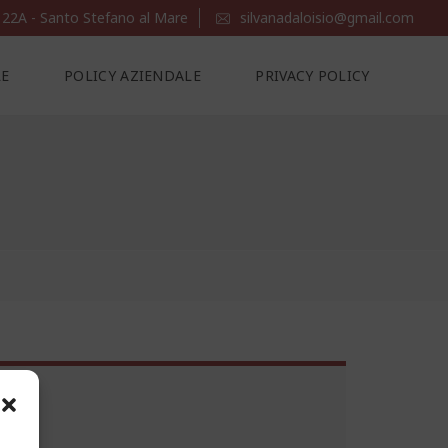
 22A - Santo Stefano al Mare
silvanadaloisio@gmail.com
LE
POLICY AZIENDALE
PRIVACY POLICY