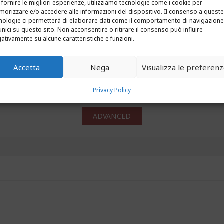
 fornire le migliori esperienze, utilizziamo tecnologie come i cookie per
orizzare e/o accedere alle informazioni del dispositivo. Il consenso a queste
CERCA IL TUO PROSSIMO IMMOBILE
nologie ci permetterà di elaborare dati come il comportamento di navigazione
unici su questo sito. Non acconsentire o ritirare il consenso può influire
ativamente su alcune caratteristiche e funzioni.
Accetta
Nega
Visualizza le preferen
Privacy Policy
ADVANCED