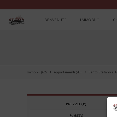
BENVENUTI
IMMOBILI
C
C
O
N
T
A
T
Immobili
(62)
Appartamenti
(45)
Santo Stefano al
T
I
PREZZO
(€)