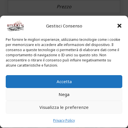
CERCA IL TUO PROSSIMO IMMOBILE
Gestisci Consenso
Per fornire le migliori esperienze, utilizziamo tecnologie come i cookie
CAMERE
per memorizzare e/o accedere alle informazioni del dispositivo. Il
consenso a queste tecnologie ci permetterà di elaborare dati come il
comportamento di navigazione o ID unici su questo sito. Non
From
To
acconsentire o ritirare il consenso può influire negativamente su
alcune caratteristiche e funzioni.
ADVANCED
Accetta
1 FOUND
Nega
2025
Visualizza le preferenze
Privacy Policy