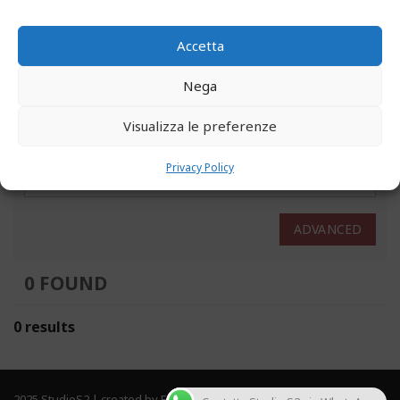
Numero Riferimento
Accetta
PREZZO
(€)
Nega
Visualizza le preferenze
CERCA IL TUO PROSSIMO IMMOBILE
Privacy Policy
ADVANCED
0 FOUND
0 results
2025 StudioS2 | created by Frau Solutions. All rights reserved.