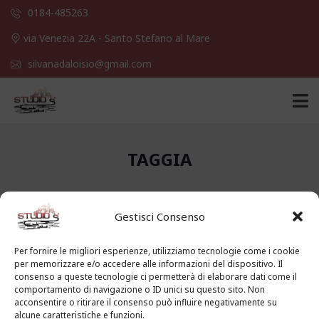
0184-485263
via Venezia 22A - Santo Stefano al Mare
silvanadaloisio@gmail.com
TAGGIA
Immobili
(62)
Appartamenti
(45)
Gestisci Consenso
Santo Stefano al Mare (37)
Numero riferimento
Per fornire le migliori esperienze, utilizziamo tecnologie come i cookie
per memorizzare e/o accedere alle informazioni del dispositivo. Il
consenso a queste tecnologie ci permetterà di elaborare dati come il
comportamento di navigazione o ID unici su questo sito. Non
acconsentire o ritirare il consenso può influire negativamente su
NUMERO RIFERIMENTO
alcune caratteristiche e funzioni.