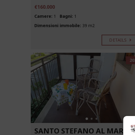
€160.000
Camere:
1
Bagni:
1
Dimensioni immobile:
39 m2
DETAILS
20
SANTO STEFANO AL MARE