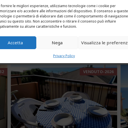
Bilocale con vista mare
B
 fornire le migliori esperienze, utilizziamo tecnologie come i cookie per
orizzare e/o accedere alle informazioni del dispositivo. Il consenso a queste
€155.000
nologie ci permetterà di elaborare dati come il comportamento di navigazione
€
unici su questo sito. Non acconsentire o ritirare il consenso può influire
Camere:
2
Bagni:
1
ativamente su alcune caratteristiche e funzioni.
C
Dimensioni immobile:
38 m2
D
Accetta
Nega
Visualizza le preferen
DETAILS
Privacy Policy
32
VENDUTO-2026