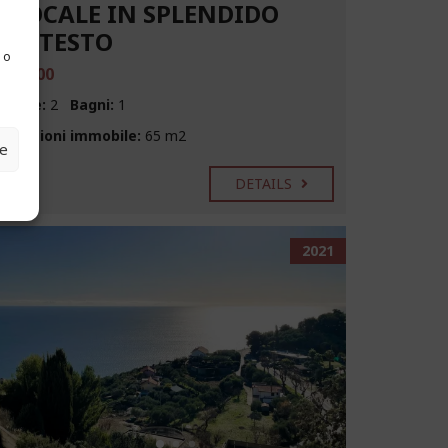
ILOCALE IN SPLENDIDO
CONTESTO
 o
189.000
amere:
2
Bagni:
1
imensioni immobile:
65 m2
ze
DETAILS
2021