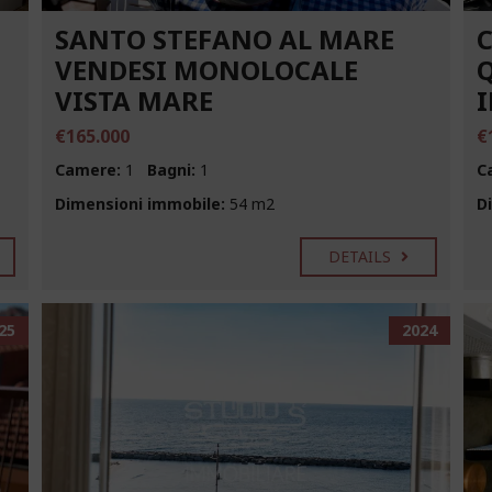
SANTO STEFANO AL MARE
VENDESI MONOLOCALE
VISTA MARE
€165.000
€
Camere:
1
Bagni:
1
C
Dimensioni immobile:
54 m2
D
DETAILS
25
2024