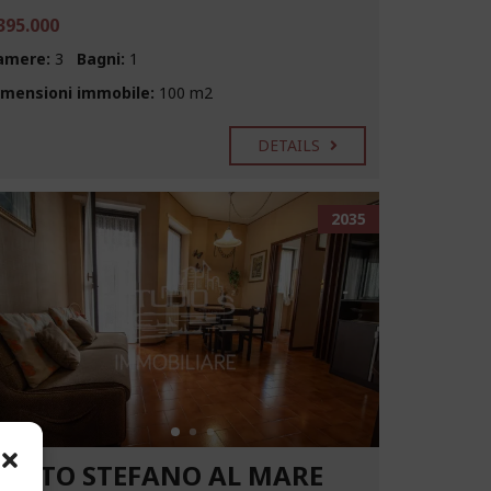
395.000
amere:
3
Bagni:
1
imensioni immobile:
100 m2
DETAILS
2035
SANTO STEFANO AL MARE