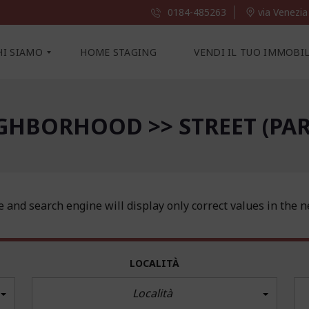
0184-485263
via Venezia
HI SIAMO
HOME STAGING
VENDI IL TUO IMMOBI
IGHBORHOOD >> STREET (PAR
e and search engine will display only correct values in the 
LOCALITÀ
Località