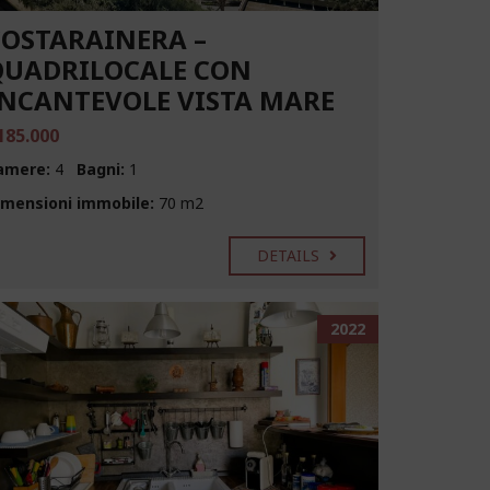
COSTARAINERA –
QUADRILOCALE CON
INCANTEVOLE VISTA MARE
185.000
amere:
4
Bagni:
1
imensioni immobile:
70 m2
DETAILS
2022