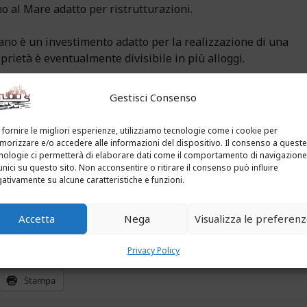
o al Mare adatto per ristrutturazioni.
ano è un investimento adatto per la realizzazione di una
prietà è eventualmente divisibile in più alloggi.
timale. È infatti adiacente alla pista ciclabile che unisce i
Gestisci Consenso
 vicino alle bellissime spiagge del borgo marinaresco.
 fornire le migliori esperienze, utilizziamo tecnologie come i cookie per
proprietà è di grande fascino con le tipiche volte che
orizzare e/o accedere alle informazioni del dispositivo. Il consenso a queste
nologie ci permetterà di elaborare dati come il comportamento di navigazione
inareschi liguri.
unici su questo sito. Non acconsentire o ritirare il consenso può influire
ativamente su alcune caratteristiche e funzioni.
rutturazione.
Accetta
Nega
Visualizza le preferen
Privacy Policy
Stampa