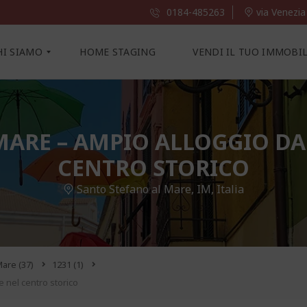
0184-485263
via Venezia
HI SIAMO
HOME STAGING
VENDI IL TUO IMMOBI
MARE – AMPIO ALLOGGIO DA
CENTRO STORICO
Santo Stefano al Mare, IM, Italia
 Mare
(37)
1231
(1)
 nel centro storico