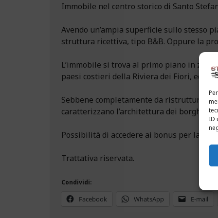
Immobile nel centro storico di Santo Stefan
Avendo un’ampia superficie sullo stesso pi
struttura ricettiva, tipo B&B. Oppure la pro
L’immobile si trova al primo piano in zona ot
paesi costieri della Riviera dei Fiori, ed è
Per
Sebbene completamente da ristrutturare la 
mem
tec
caratterizzano l’architettura dei borghi mar
ID 
neg
Possibilità di accedere ai bonus per la rist
Trattativa riservata.
Condividi:
Facebook
WhatsApp
E-mail