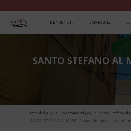
BENVENUTI
IMMOBILI
C
C
SANTO STEFANO AL 
O
N
T
A
T
T
I
Immobili
(62)
Appartamenti
(45)
Santo Stefano al
SANTO STEFANO AL MARE - Ampio alloggio da ristrutturare