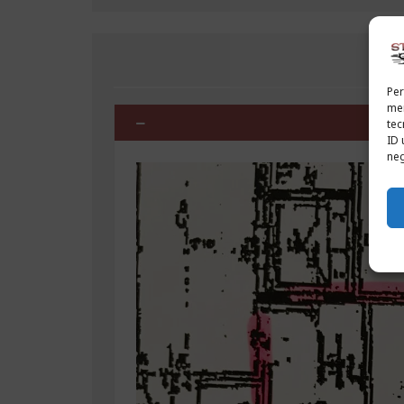
Per
mem
tec
ID 
neg