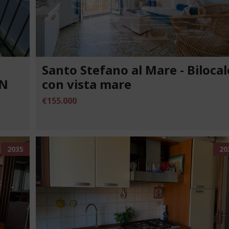
Santo Stefano al Mare - Bilocal
ON
con vista mare
€155.000
2035
20