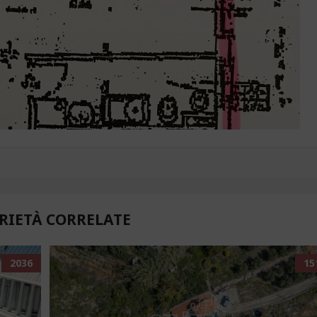
RIETÀ CORRELATE
2036
15