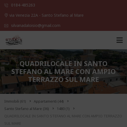
0184-485263
via Venezia 22A - Santo Stefano al Mare
silvanadaloisio@gmail.com
QUADRILOCALE IN SANTO
STEFANO AL MARE CON AMPIO
TERRAZZO SUL MARE
Immobili
(61)
Appartamenti
(44)
Santo Stefano al Mare
(36)
1480
(1)
QUADRILOCALE IN SANTO STEFANO AL MARE CON AMPIO TERRAZZO
SUL MARE