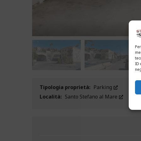
Per
mem
tec
ID 
neg
Tipologia proprietà:
Parking
Località:
Santo Stefano al Mare