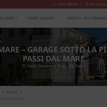
0184-485263
via Venezia
HI SIAMO
HOME STAGING
VENDI IL TUO IMMOBI
ARE – GARAGE SOTTO LA PI
PASSI DAL MARE
Santo Stefano al Mare, IM, Italia
3012
(1)
ue passi dal mare