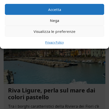
LEGGI ALTRO...
Accetta
Nega
MAGGIO 13, 2021
Visualizza le preferenze
Privacy Policy
Riva Ligure, perla sul mare dai
colori pastello
Tra i borghi caratteristici della Riviera dei Fiori c’è