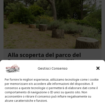
Alla scoperta del parco del
Benessere “Giacomo Filippo
Novaro” a Costarainera
Gestisci Consenso
A pochi passi dal mare, un angolo verde di
Per fornire le migliori esperienze, utilizziamo tecnologie come i cookie
paradiso affascina i visitatori. Stiamo parlando del
per memorizzare e/o accedere alle informazioni del dispositivo. Il
Parco del Benessere “Giacomo Filippo Novaro” di
consenso a queste tecnologie ci permetterà di elaborare dati come il
comportamento di navigazione o ID unici su questo sito. Non
Costarainera nella Riviera dei Fiori. Un tempo
acconsentire o ritirare il consenso può influire negativamente su
parco degli ex ospedali Novaro e...
alcune caratteristiche e funzioni.