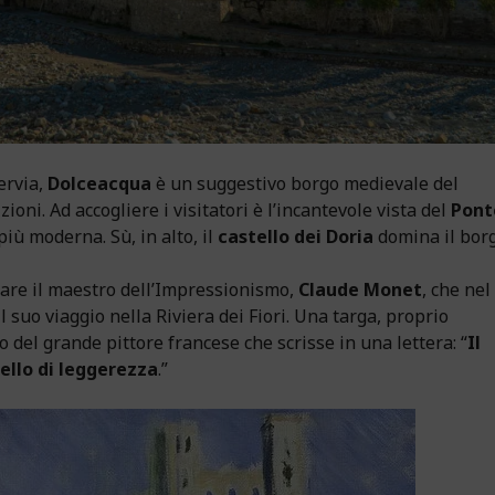
ervia,
Dolceacqua
è un suggestivo borgo medievale del
ioni. Ad accogliere i visitatori è l’incantevole vista del
Pont
più moderna. Sù, in alto, il
castello dei Doria
domina il borg
rare il maestro dell’Impressionismo,
Claude Monet
, che nel
l suo viaggio nella Riviera dei Fiori. Una targa, proprio
no del grande pittore francese che scrisse in una lettera: “
Il
iello di leggerezza
.”