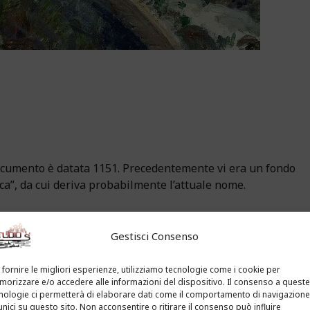
documento è datata 1151. Precedentemente vi era un fondo
ca”, da cui deriva probabilmente l’attuale nome.
 fecero costruire il primo nucleo del castello situato in
osizione rialzata sulla cima di una rupe, la fortificazione
Gestisci Consenso
 fornire le migliori esperienze, utilizziamo tecnologie come i cookie per
orizzare e/o accedere alle informazioni del dispositivo. Il consenso a queste
nologie ci permetterà di elaborare dati come il comportamento di navigazione
unici su questo sito. Non acconsentire o ritirare il consenso può influire