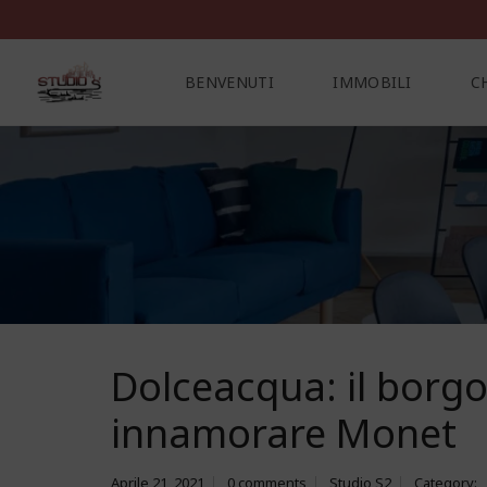
BENVENUTI
IMMOBILI
C
C
O
N
T
A
T
T
I
Dolceacqua: il borg
innamorare Monet
Aprile 21, 2021
0 comments
Studio S2
Category: