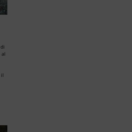
 di
 al
il