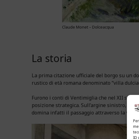
Claude Monet – Dolceacqua
La storia
La prima citazione ufficiale del borgo su un 
rustico di età romana denominato “villa dulcia
Furono i conti di Ventimiglia che nel XII secolo
posizione strategica. Sull’argine sinistro, in p
domina infatti il passaggio attraverso la valle.
Per
mem
tec
ID 