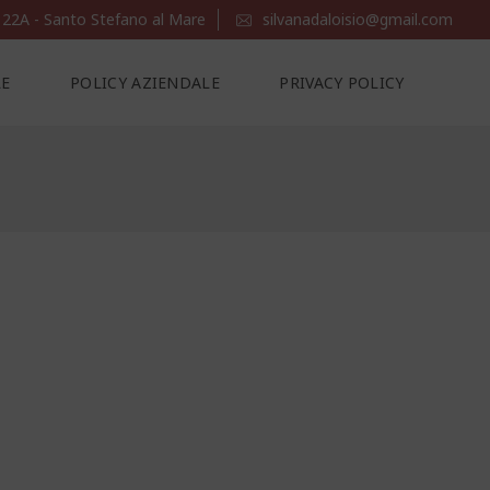
 22A - Santo Stefano al Mare
silvanadaloisio@gmail.com
LE
POLICY AZIENDALE
PRIVACY POLICY