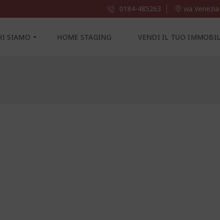
0184-485263
via Venezia
HI SIAMO
HOME STAGING
VENDI IL TUO IMMOBI