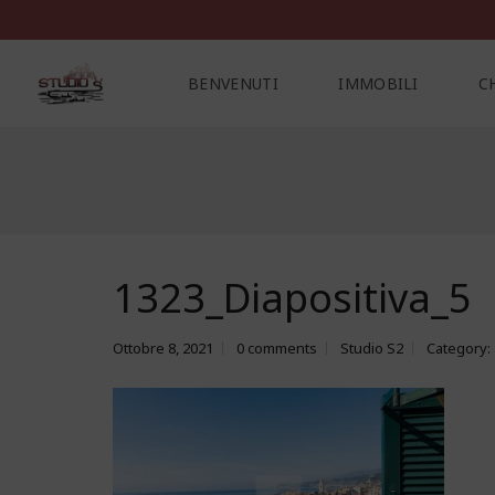
BENVENUTI
IMMOBILI
C
C
O
N
T
A
1323_Diapositiva_5
T
T
I
Ottobre 8, 2021
0 comments
Studio S2
Category: