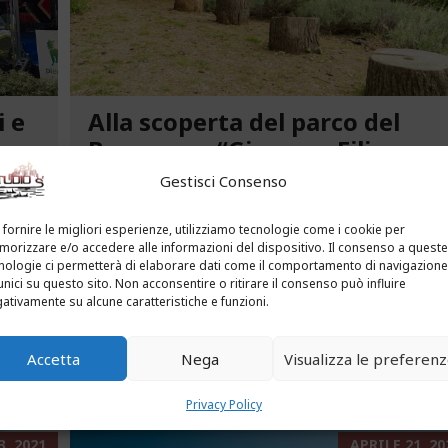
i e
Alla scoperta del parco del
ca
Benessere “Giacomo Filippo
Novaro” a Costarainera
Gestisci Consenso
A pochi passi dal mare, un angolo verde di
 fornire le migliori esperienze, utilizziamo tecnologie come i cookie per
tra le
paradiso affascina i visitatori. Stiamo parlando
orizzare e/o accedere alle informazioni del dispositivo. Il consenso a queste
uria.
del Parco del Benessere “Giacomo Filippo
nologie ci permetterà di elaborare dati come il comportamento di navigazione
unici su questo sito. Non acconsentire o ritirare il consenso può influire
Novaro” di Costarainera nella Riviera dei Fiori.
ativamente su alcune caratteristiche e funzioni.
Un tempo parco degli ex ospedali Novaro e...
Accetta
Nega
Visualizza le preferen
...
LEGGI ALTRO...
Privacy Policy
, 2021
APRILE 21, 20