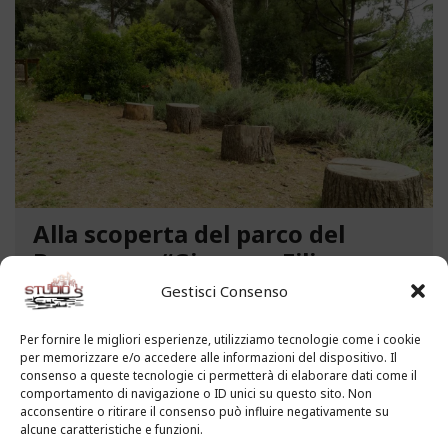
Alla scoperta del parco del
Benessere “Giacomo Filippo
Novaro” a Costarainera
Gestisci Consenso
A pochi passi dal mare, un angolo verde di
Per fornire le migliori esperienze, utilizziamo tecnologie come i cookie
paradiso affascina i visitatori. Stiamo parlando del
per memorizzare e/o accedere alle informazioni del dispositivo. Il
Parco del Benessere “Giacomo Filippo Novaro” di
consenso a queste tecnologie ci permetterà di elaborare dati come il
comportamento di navigazione o ID unici su questo sito. Non
Costarainera nella Riviera dei Fiori. Un tempo
acconsentire o ritirare il consenso può influire negativamente su
parco degli ex ospedali Novaro e...
alcune caratteristiche e funzioni.