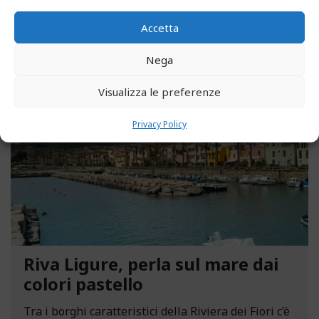
LEGGI ALTRO...
Accetta
Nega
MAGGIO 13, 2021
Visualizza le preferenze
Privacy Policy
Riva Ligure, perla sul mare dai
colori pastello
Tra i borghi caratteristici della Riviera dei Fiori c’è