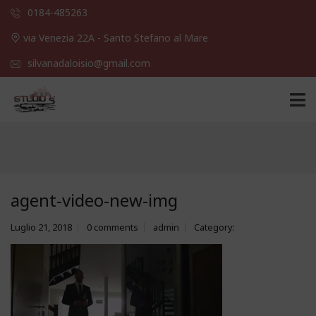
0184-485263
via Venezia 22A - Santo Stefano al Mare
silvanadaloisio@gmail.com
agent-video-new-img
Luglio 21, 2018
0 comments
admin
Category: