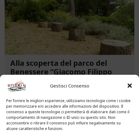
Alla scoperta del parco del
Benessere “Giacomo Filippo
Novaro” a Costarainera
Gestisci Consenso
A pochi passi dal mare, un angolo verde di
paradiso affascina i visitatori. Stiamo parlando del
Per fornire le migliori esperienze, utilizziamo tecnologie come i cookie
per memorizzare e/o accedere alle informazioni del dispositivo. Il
Parco del Benessere “Giacomo Filippo Novaro” di
consenso a queste tecnologie ci permetterà di elaborare dati come il
Costarainera nella Riviera dei Fiori. Un tempo
comportamento di navigazione o ID unici su questo sito. Non
parco degli ex ospedali Novaro e...
acconsentire o ritirare il consenso può influire negativamente su
alcune caratteristiche e funzioni.
LEGGI ALTRO...