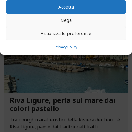
Accetta
Nega
MAGGIO 13, 2021
Visualizza le preferenze
Privacy Policy
Riva Ligure, perla sul mare dai
colori pastello
Tra i borghi caratteristici della Riviera dei Fiori c’è
Riva Ligure, paese dai tradizionali tratti