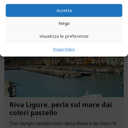
LEGGI ALTRO...
Accetta
Nega
MAGGIO 13, 2021
Visualizza le preferenze
Privacy Policy
Riva Ligure, perla sul mare dai
colori pastello
Tra i borghi caratteristici della Riviera dei Fiori c’è