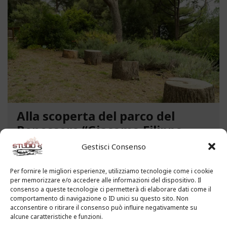
Alla scoperta del parco del
Benessere “Giacomo Filippo
Novaro” a Costarainera
Gestisci Consenso
A pochi passi dal mare, un angolo verde di
Per fornire le migliori esperienze, utilizziamo tecnologie come i cookie
paradiso affascina i visitatori. Stiamo parlando del
per memorizzare e/o accedere alle informazioni del dispositivo. Il
Parco del Benessere “Giacomo Filippo Novaro” di
consenso a queste tecnologie ci permetterà di elaborare dati come il
comportamento di navigazione o ID unici su questo sito. Non
Costarainera nella Riviera dei Fiori. Un tempo
acconsentire o ritirare il consenso può influire negativamente su
parco degli ex ospedali Novaro e...
alcune caratteristiche e funzioni.