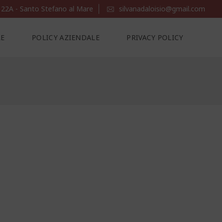
 22A - Santo Stefano al Mare
silvanadaloisio@gmail.com
LE
POLICY AZIENDALE
PRIVACY POLICY