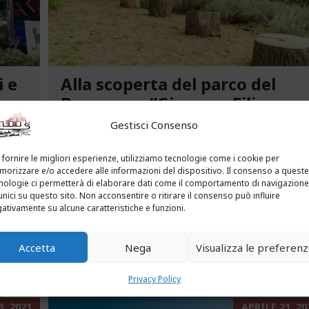
i e
Alla scoperta del parco del
ca
Benessere “Giacomo Filippo
Novaro” a Costarainera
Gestisci Consenso
A pochi passi dal mare, un angolo verde di
 fornire le migliori esperienze, utilizziamo tecnologie come i cookie per
tra le
paradiso affascina i visitatori. Stiamo parlando
orizzare e/o accedere alle informazioni del dispositivo. Il consenso a queste
uria.
del Parco del Benessere “Giacomo Filippo
nologie ci permetterà di elaborare dati come il comportamento di navigazione
unici su questo sito. Non acconsentire o ritirare il consenso può influire
Novaro” di Costarainera nella Riviera dei Fiori.
ativamente su alcune caratteristiche e funzioni.
Un tempo parco degli ex ospedali Novaro e...
Accetta
Nega
Visualizza le preferen
...
LEGGI ALTRO...
Privacy Policy
, 2021
APRILE 21, 20