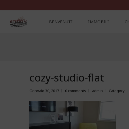
BENVENUTI
IMMOBILI
C
C
O
N
T
A
cozy-studio-flat
T
T
I
Gennaio 30, 2017
0 comments
admin
Category: