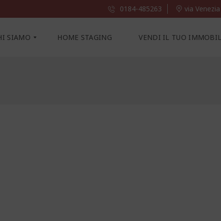
0184-485263
via Venezia
HI SIAMO
HOME STAGING
VENDI IL TUO IMMOBI