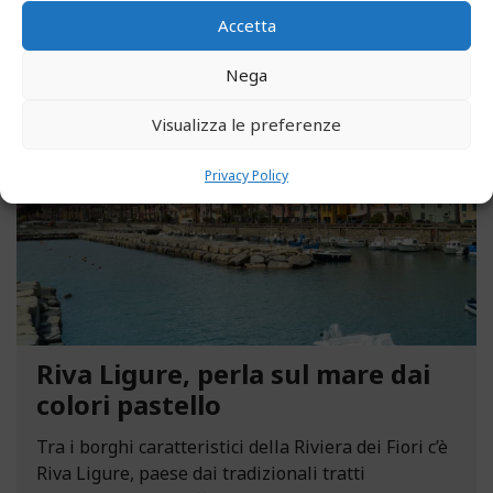
Accetta
Nega
MAGGIO 13, 2021
Visualizza le preferenze
Privacy Policy
Riva Ligure, perla sul mare dai
colori pastello
Tra i borghi caratteristici della Riviera dei Fiori c’è
Riva Ligure, paese dai tradizionali tratti