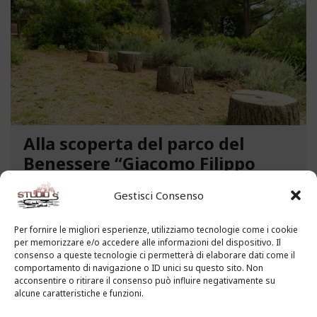
Alla scoperta del parco del
Benessere “Giacomo Filippo
Novaro” a Costarainera
Gestisci Consenso
A pochi passi dal mare, un angolo verde di
paradiso affascina i visitatori. Stiamo parlando del
Per fornire le migliori esperienze, utilizziamo tecnologie come i cookie
per memorizzare e/o accedere alle informazioni del dispositivo. Il
Parco del Benessere “Giacomo Filippo Novaro” di
consenso a queste tecnologie ci permetterà di elaborare dati come il
Costarainera nella Riviera dei Fiori. Un tempo
comportamento di navigazione o ID unici su questo sito. Non
parco degli ex ospedali Novaro e...
acconsentire o ritirare il consenso può influire negativamente su
alcune caratteristiche e funzioni.
LEGGI ALTRO...