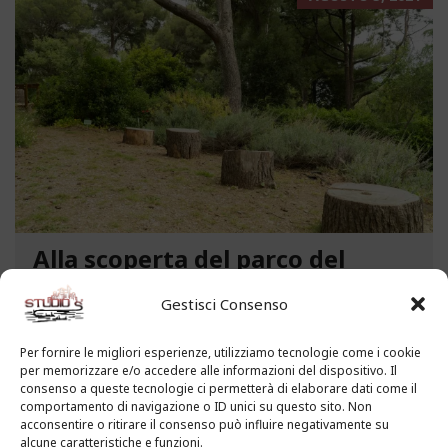
Alla scoperta del parco del
Benessere “Giacomo Filippo
Gestisci Consenso
Novaro” a Costarainera
A pochi passi dal mare, un angolo verde di
Per fornire le migliori esperienze, utilizziamo tecnologie come i cookie
per memorizzare e/o accedere alle informazioni del dispositivo. Il
paradiso affascina i visitatori. Stiamo parlando del
consenso a queste tecnologie ci permetterà di elaborare dati come il
Parco del Benessere “Giacomo Filippo Novaro” di
comportamento di navigazione o ID unici su questo sito. Non
Costarainera nella Riviera dei Fiori. Un tempo
acconsentire o ritirare il consenso può influire negativamente su
alcune caratteristiche e funzioni.