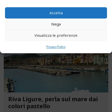
parco degli ex ospedali Novaro e...
Accetta
LEGGI ALTRO...
Nega
MAGGIO 13, 2021
Visualizza le preferenze
Privacy Policy
Riva Ligure, perla sul mare dai
colori pastello