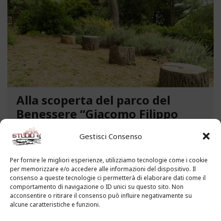
Alla scoperta del parco del
Benessere “Giacomo Filippo
Novaro” a Costarainera
Gestisci Consenso
A pochi passi dal mare, un angolo verde di
paradiso affascina i visitatori. Stiamo parlando del
Per fornire le migliori esperienze, utilizziamo tecnologie come i cookie
per memorizzare e/o accedere alle informazioni del dispositivo. Il
Parco del Benessere “Giacomo Filippo Novaro” di
consenso a queste tecnologie ci permetterà di elaborare dati come il
Costarainera nella Riviera dei Fiori. Un tempo
comportamento di navigazione o ID unici su questo sito. Non
parco degli ex ospedali Novaro e...
acconsentire o ritirare il consenso può influire negativamente su
alcune caratteristiche e funzioni.
LEGGI ALTRO...