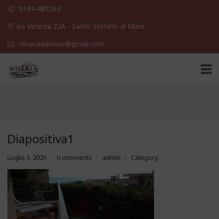
0184-485263
via Venezia 22A - Santo Stefano al Mare
silvanadaloisio@gmail.com
Diapositiva1
Luglio 3, 2020
0 comments
admin
Category: