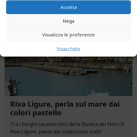
Accetta
Nega
MAGGIO 13, 2021
Visualizza le preferenze
Privacy Policy
Riva Ligure, perla sul mare dai
colori pastello
Tra i borghi caratteristici della Riviera dei Fiori c’è
Riva Ligure, paese dai tradizionali tratti