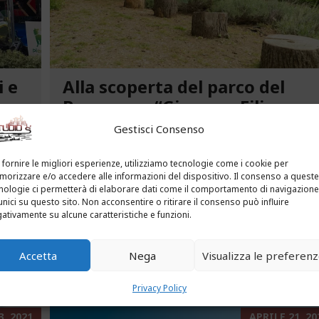
i e
Alla scoperta del parco del
ca
Benessere “Giacomo Filippo
Novaro” a Costarainera
Gestisci Consenso
A pochi passi dal mare, un angolo verde di
 fornire le migliori esperienze, utilizziamo tecnologie come i cookie per
tra le
paradiso affascina i visitatori. Stiamo parlando
orizzare e/o accedere alle informazioni del dispositivo. Il consenso a queste
uria.
del Parco del Benessere “Giacomo Filippo
nologie ci permetterà di elaborare dati come il comportamento di navigazione
unici su questo sito. Non acconsentire o ritirare il consenso può influire
Novaro” di Costarainera nella Riviera dei Fiori.
ativamente su alcune caratteristiche e funzioni.
Un tempo parco degli ex ospedali Novaro e...
Accetta
Nega
Visualizza le preferen
...
LEGGI ALTRO...
Privacy Policy
, 2021
APRILE 21, 20