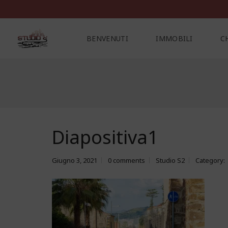
BENVENUTI
IMMOBILI
C
C
O
N
T
A
Diapositiva1
T
T
I
Giugno 3, 2021
0 comments
Studio S2
Category: