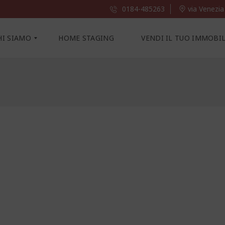
0184-485263
via Venezia
HI SIAMO
HOME STAGING
VENDI IL TUO IMMOBI