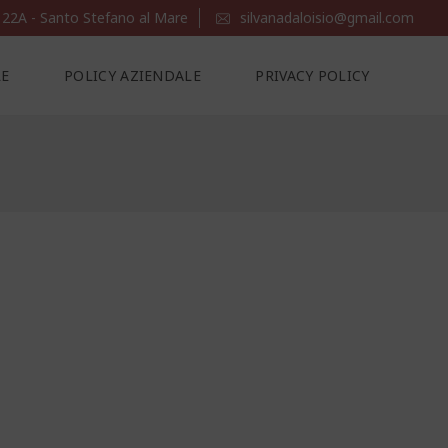
 22A - Santo Stefano al Mare
silvanadaloisio@gmail.com
LE
POLICY AZIENDALE
PRIVACY POLICY