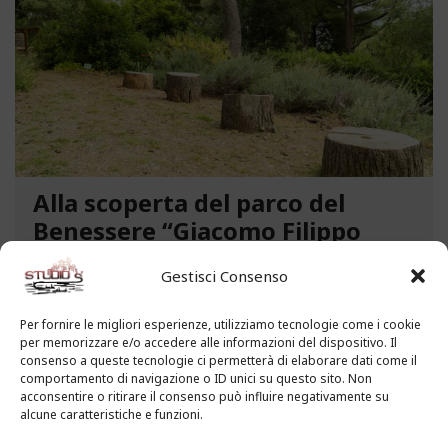
Alla scoperta del parco del
Benessere “Giacomo Filippo
Novaro” a Costarainera
Gestisci Consenso
A pochi passi dal mare, un angolo verde di
paradiso affascina i visitatori. Stiamo parlando del
Per fornire le migliori esperienze, utilizziamo tecnologie come i cookie
per memorizzare e/o accedere alle informazioni del dispositivo. Il
Parco del Benessere “Giacomo Filippo Novaro” di
consenso a queste tecnologie ci permetterà di elaborare dati come il
Costarainera nella Riviera dei Fiori. Un tempo
comportamento di navigazione o ID unici su questo sito. Non
parco degli ex ospedali Novaro e...
acconsentire o ritirare il consenso può influire negativamente su
alcune caratteristiche e funzioni.
LEGGI ALTRO...