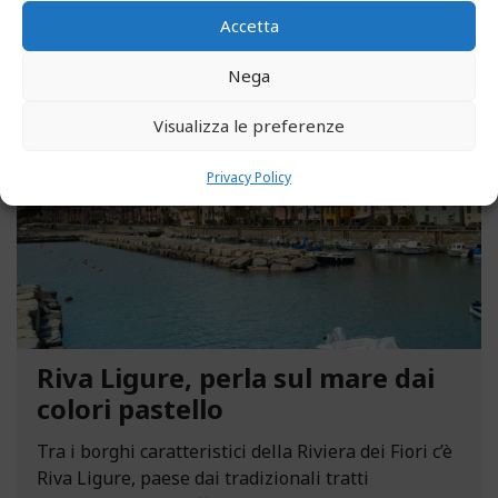
Accetta
Nega
MAGGIO 13, 2021
Visualizza le preferenze
Privacy Policy
Riva Ligure, perla sul mare dai
colori pastello
Tra i borghi caratteristici della Riviera dei Fiori c’è
Riva Ligure, paese dai tradizionali tratti