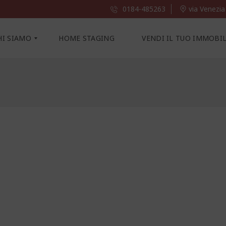
0184-485263
via Venezia
HI SIAMO
HOME STAGING
VENDI IL TUO IMMOBI