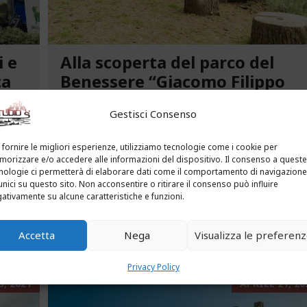
i e
Alla scoperta del parco del
ca
Benessere “Giacomo Filippo
Novaro” a Costarainera
Gestisci Consenso
A pochi passi dal mare, un angolo verde di
tra le
paradiso affascina i visitatori. Stiamo parlando
 fornire le migliori esperienze, utilizziamo tecnologie come i cookie per
uria.
del Parco del Benessere “Giacomo Filippo
orizzare e/o accedere alle informazioni del dispositivo. Il consenso a queste
nologie ci permetterà di elaborare dati come il comportamento di navigazione
Novaro” di Costarainera nella Riviera dei Fiori.
unici su questo sito. Non acconsentire o ritirare il consenso può influire
Un tempo parco degli ex ospedali Novaro e...
ativamente su alcune caratteristiche e funzioni.
...
LEGGI ALTRO...
Accetta
Nega
Visualizza le preferen
Privacy Policy
, 2021
APRILE 21, 20