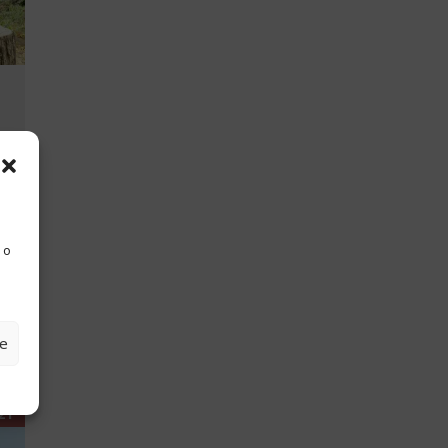
 o
ze
21