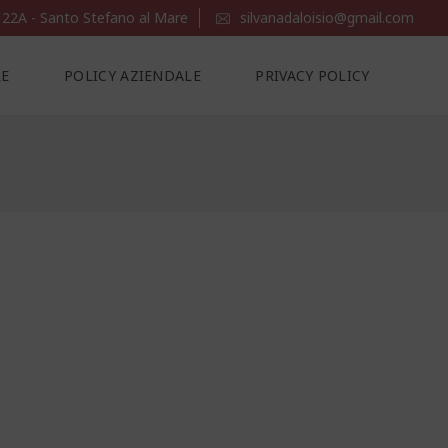
 22A - Santo Stefano al Mare
silvanadaloisio@gmail.com
LE
POLICY AZIENDALE
PRIVACY POLICY