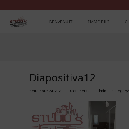
BENVENUTI
IMMOBILI
C
C
O
N
T
A
Diapositiva12
T
T
I
Settembre 24, 2020
0 comments
admin
Category: