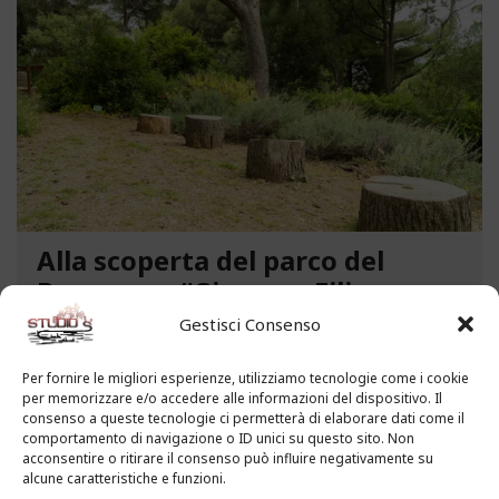
Alla scoperta del parco del
Benessere “Giacomo Filippo
Novaro” a Costarainera
Gestisci Consenso
A pochi passi dal mare, un angolo verde di
Per fornire le migliori esperienze, utilizziamo tecnologie come i cookie
paradiso affascina i visitatori. Stiamo parlando del
per memorizzare e/o accedere alle informazioni del dispositivo. Il
Parco del Benessere “Giacomo Filippo Novaro” di
consenso a queste tecnologie ci permetterà di elaborare dati come il
comportamento di navigazione o ID unici su questo sito. Non
Costarainera nella Riviera dei Fiori. Un tempo
acconsentire o ritirare il consenso può influire negativamente su
parco degli ex ospedali Novaro e...
alcune caratteristiche e funzioni.