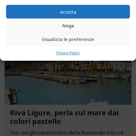
LEGGI ALTRO...
Accetta
Nega
MAGGIO 13, 2021
Visualizza le preferenze
Privacy Policy
Riva Ligure, perla sul mare dai
colori pastello
Tra i borghi caratteristici della Riviera dei Fiori c’è