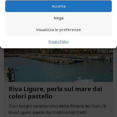
Accetta
Nega
MAGGIO 13, 2021
Visualizza le preferenze
Privacy Policy
Riva Ligure, perla sul mare dai
colori pastello
Tra i borghi caratteristici della Riviera dei Fiori c’è
Riva Ligure, paese dai tradizionali tratti