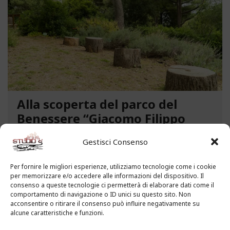
Alla scoperta del parco del
Benessere “Giacomo Filippo
Novaro” a Costarainera
Gestisci Consenso
A pochi passi dal mare, un angolo verde di
paradiso affascina i visitatori. Stiamo parlando del
Per fornire le migliori esperienze, utilizziamo tecnologie come i cookie
per memorizzare e/o accedere alle informazioni del dispositivo. Il
Parco del Benessere “Giacomo Filippo Novaro” di
consenso a queste tecnologie ci permetterà di elaborare dati come il
Costarainera nella Riviera dei Fiori. Un tempo
comportamento di navigazione o ID unici su questo sito. Non
parco degli ex ospedali Novaro e...
acconsentire o ritirare il consenso può influire negativamente su
alcune caratteristiche e funzioni.
LEGGI ALTRO...