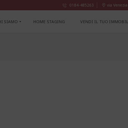
0184-485263
via Venezia
HI SIAMO
HOME STAGING
VENDI IL TUO IMMOBI