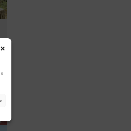
 o
ze
21