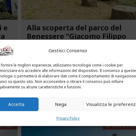
i e
Alla scoperta del parco del
ca
Benessere “Giacomo Filippo
Novaro” a Costarainera
Gestisci Consenso
A pochi passi dal mare, un angolo verde di
tra le
paradiso affascina i visitatori. Stiamo parlando
 fornire le migliori esperienze, utilizziamo tecnologie come i cookie per
uria.
del Parco del Benessere “Giacomo Filippo
orizzare e/o accedere alle informazioni del dispositivo. Il consenso a queste
nologie ci permetterà di elaborare dati come il comportamento di navigazione
Novaro” di Costarainera nella Riviera dei Fiori.
unici su questo sito. Non acconsentire o ritirare il consenso può influire
Un tempo parco degli ex ospedali Novaro e...
ativamente su alcune caratteristiche e funzioni.
...
LEGGI ALTRO...
Accetta
Nega
Visualizza le preferen
Privacy Policy
, 2021
APRILE 21, 20