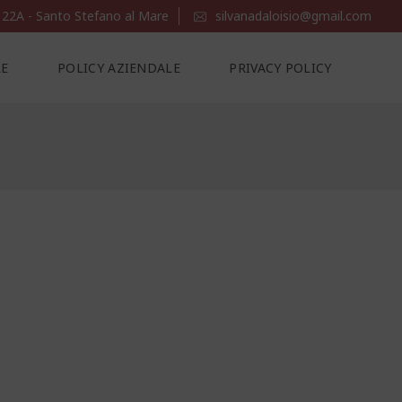
 22A - Santo Stefano al Mare
silvanadaloisio@gmail.com
LE
POLICY AZIENDALE
PRIVACY POLICY