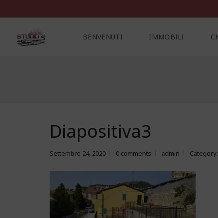
BENVENUTI
IMMOBILI
C
C
O
N
T
A
Diapositiva3
T
T
I
Settembre 24, 2020
0 comments
admin
Category: