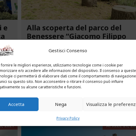
i e
Alla scoperta del parco del
ca
Benessere “Giacomo Filippo
Novaro” a Costarainera
Gestisci Consenso
A pochi passi dal mare, un angolo verde di
tra le
paradiso affascina i visitatori. Stiamo parlando
 fornire le migliori esperienze, utilizziamo tecnologie come i cookie per
uria.
del Parco del Benessere “Giacomo Filippo
orizzare e/o accedere alle informazioni del dispositivo. Il consenso a queste
nologie ci permetterà di elaborare dati come il comportamento di navigazione
Novaro” di Costarainera nella Riviera dei Fiori.
unici su questo sito. Non acconsentire o ritirare il consenso può influire
Un tempo parco degli ex ospedali Novaro e...
ativamente su alcune caratteristiche e funzioni.
...
LEGGI ALTRO...
Accetta
Nega
Visualizza le preferen
Privacy Policy
, 2021
APRILE 21, 20