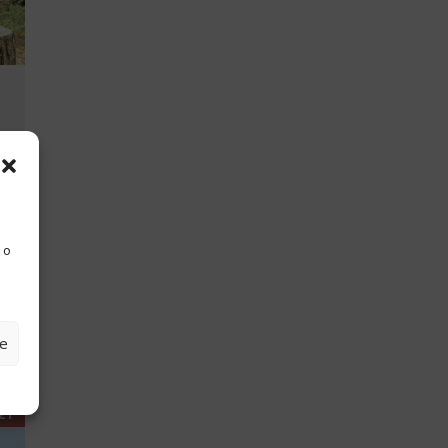
 o
ze
21