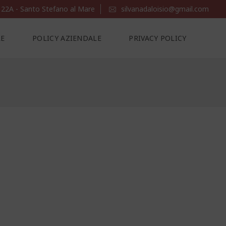
 22A - Santo Stefano al Mare
silvanadaloisio@gmail.com
LE
POLICY AZIENDALE
PRIVACY POLICY