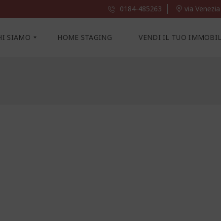
0184-485263
via Venezia
HI SIAMO
HOME STAGING
VENDI IL TUO IMMOBI