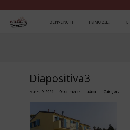
BENVENUTI
IMMOBILI
C
C
O
N
T
A
Diapositiva3
T
T
I
Marzo 9, 2021
0 comments
admin
Category: