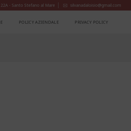
 22A - Santo Stefano al Mare
silvanadaloisio@gmail.com
LE
POLICY AZIENDALE
PRIVACY POLICY