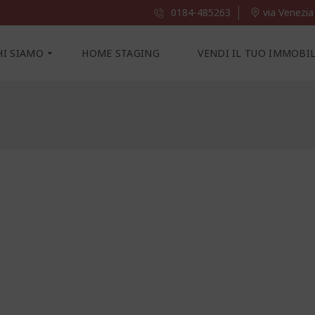
0184-485263
via Venezia
HI SIAMO
HOME STAGING
VENDI IL TUO IMMOBI