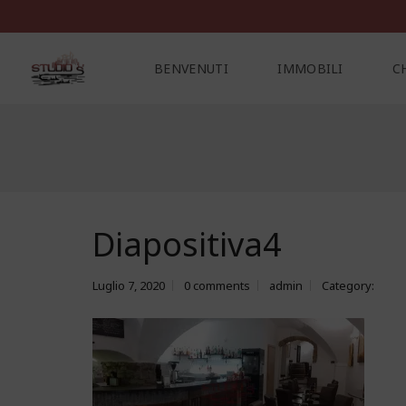
BENVENUTI
IMMOBILI
C
C
O
N
T
A
Diapositiva4
T
T
I
Luglio 7, 2020
0 comments
admin
Category: