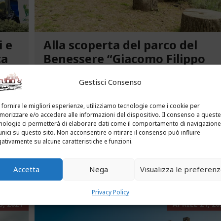
i e
Alla scoperta del parco del
ca
Benessere “Giacomo Filippo
Novaro” a Costarainera
Gestisci Consenso
A pochi passi dal mare, un angolo verde di
tra le
paradiso affascina i visitatori. Stiamo parlando
 fornire le migliori esperienze, utilizziamo tecnologie come i cookie per
uria.
del Parco del Benessere “Giacomo Filippo
orizzare e/o accedere alle informazioni del dispositivo. Il consenso a queste
nologie ci permetterà di elaborare dati come il comportamento di navigazione
Novaro” di Costarainera nella Riviera dei Fiori.
unici su questo sito. Non acconsentire o ritirare il consenso può influire
Un tempo parco degli ex ospedali Novaro e...
ativamente su alcune caratteristiche e funzioni.
...
LEGGI ALTRO...
Accetta
Nega
Visualizza le preferen
Privacy Policy
, 2021
APRILE 21, 20