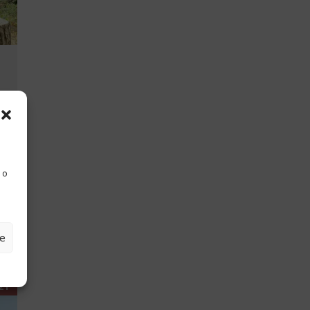
 o
ze
21