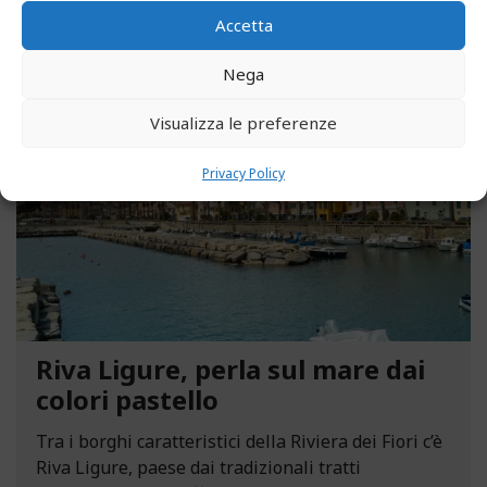
Accetta
Nega
MAGGIO 13, 2021
Visualizza le preferenze
Privacy Policy
Riva Ligure, perla sul mare dai
colori pastello
Tra i borghi caratteristici della Riviera dei Fiori c’è
Riva Ligure, paese dai tradizionali tratti