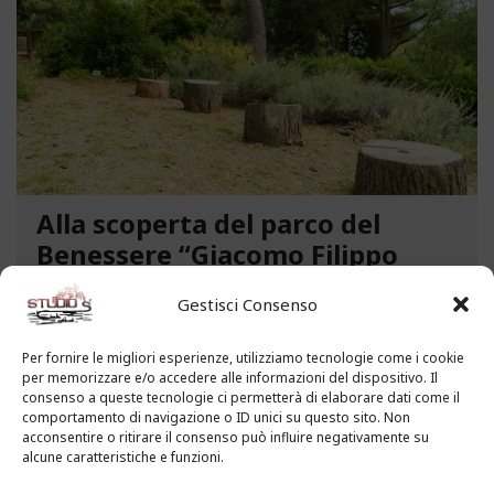
Alla scoperta del parco del
Benessere “Giacomo Filippo
Novaro” a Costarainera
Gestisci Consenso
A pochi passi dal mare, un angolo verde di
paradiso affascina i visitatori. Stiamo parlando del
Per fornire le migliori esperienze, utilizziamo tecnologie come i cookie
per memorizzare e/o accedere alle informazioni del dispositivo. Il
Parco del Benessere “Giacomo Filippo Novaro” di
consenso a queste tecnologie ci permetterà di elaborare dati come il
Costarainera nella Riviera dei Fiori. Un tempo
comportamento di navigazione o ID unici su questo sito. Non
parco degli ex ospedali Novaro e...
acconsentire o ritirare il consenso può influire negativamente su
alcune caratteristiche e funzioni.
LEGGI ALTRO...