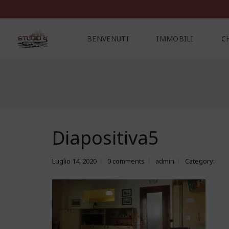
BENVENUTI
IMMOBILI
C
C
O
N
T
A
Diapositiva5
T
T
I
Luglio 14, 2020
0 comments
admin
Category: