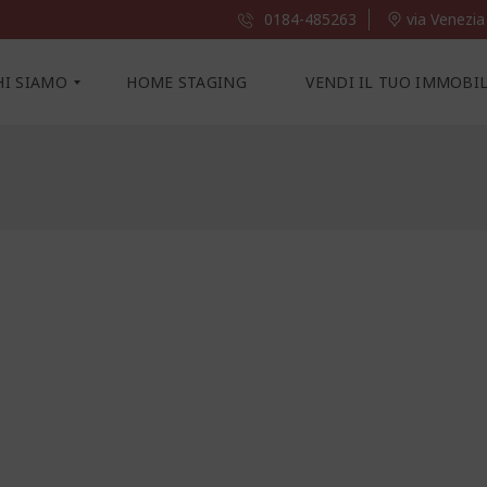
0184-485263
via Venezia
HI SIAMO
HOME STAGING
VENDI IL TUO IMMOBI