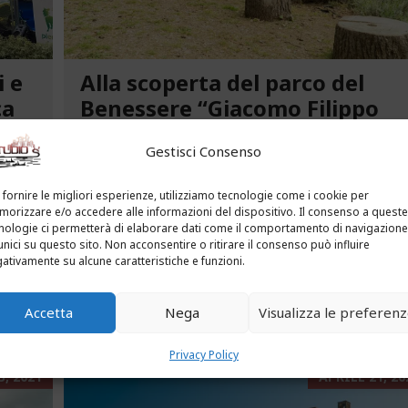
i e
Alla scoperta del parco del
ca
Benessere “Giacomo Filippo
Novaro” a Costarainera
Gestisci Consenso
A pochi passi dal mare, un angolo verde di
tra le
paradiso affascina i visitatori. Stiamo parlando
 fornire le migliori esperienze, utilizziamo tecnologie come i cookie per
uria.
del Parco del Benessere “Giacomo Filippo
orizzare e/o accedere alle informazioni del dispositivo. Il consenso a queste
nologie ci permetterà di elaborare dati come il comportamento di navigazione
Novaro” di Costarainera nella Riviera dei Fiori.
unici su questo sito. Non acconsentire o ritirare il consenso può influire
Un tempo parco degli ex ospedali Novaro e...
ativamente su alcune caratteristiche e funzioni.
...
LEGGI ALTRO...
Accetta
Nega
Visualizza le preferen
Privacy Policy
, 2021
APRILE 21, 20