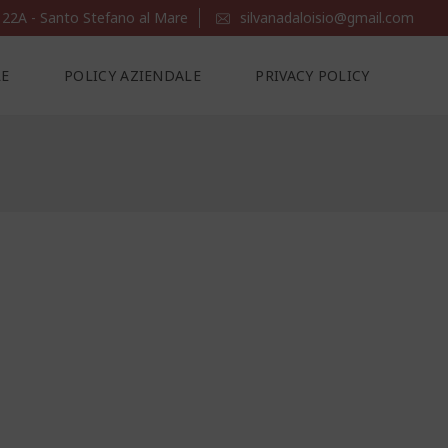
 22A - Santo Stefano al Mare
silvanadaloisio@gmail.com
LE
POLICY AZIENDALE
PRIVACY POLICY