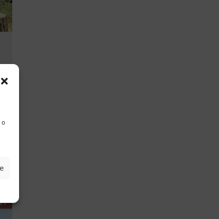
 o
ze
21