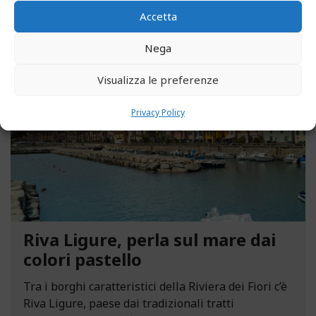
Accetta
Nega
MAGGIO 13, 2021
Visualizza le preferenze
Privacy Policy
Riva Ligure, perla sul mare dai
colori pastello
Tra i borghi caratteristici della Riviera dei Fiori c’è
Riva Ligure, paese dai tradizionali tratti