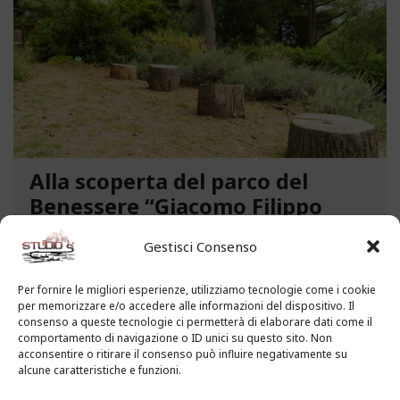
Alla scoperta del parco del
Benessere “Giacomo Filippo
Novaro” a Costarainera
Gestisci Consenso
A pochi passi dal mare, un angolo verde di
paradiso affascina i visitatori. Stiamo parlando del
Per fornire le migliori esperienze, utilizziamo tecnologie come i cookie
per memorizzare e/o accedere alle informazioni del dispositivo. Il
Parco del Benessere “Giacomo Filippo Novaro” di
consenso a queste tecnologie ci permetterà di elaborare dati come il
Costarainera nella Riviera dei Fiori. Un tempo
comportamento di navigazione o ID unici su questo sito. Non
parco degli ex ospedali Novaro e...
acconsentire o ritirare il consenso può influire negativamente su
alcune caratteristiche e funzioni.
LEGGI ALTRO...