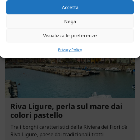
Accetta
Nega
MAGGIO 13, 2021
Visualizza le preferenze
Privacy Policy
Riva Ligure, perla sul mare dai
colori pastello
Tra i borghi caratteristici della Riviera dei Fiori c’è
Riva Ligure, paese dai tradizionali tratti