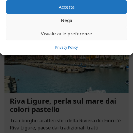
Accetta
Nega
MAGGIO 13, 2021
Visualizza le preferenze
Privacy Policy
Riva Ligure, perla sul mare dai
colori pastello
Tra i borghi caratteristici della Riviera dei Fiori c’è
Riva Ligure, paese dai tradizionali tratti