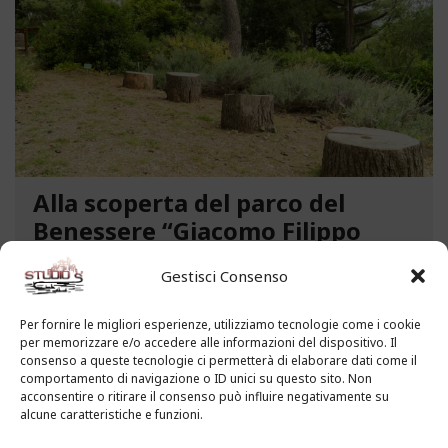
Alla scoperta del parco del
Benessere “Giacomo Filippo
Novaro” a Costarainera
Gestisci Consenso
A pochi passi dal mare, un angolo verde di
paradiso affascina i visitatori. Stiamo parlando del
Per fornire le migliori esperienze, utilizziamo tecnologie come i cookie
per memorizzare e/o accedere alle informazioni del dispositivo. Il
Parco del Benessere “Giacomo Filippo Novaro” di
consenso a queste tecnologie ci permetterà di elaborare dati come il
Costarainera nella Riviera dei Fiori. Un tempo
comportamento di navigazione o ID unici su questo sito. Non
parco degli ex ospedali Novaro e...
acconsentire o ritirare il consenso può influire negativamente su
alcune caratteristiche e funzioni.
LEGGI ALTRO...