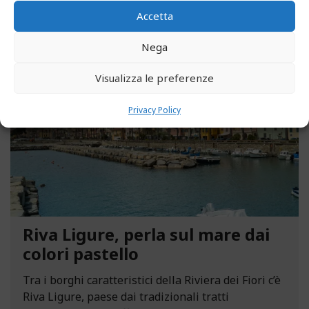
Accetta
Nega
MAGGIO 13, 2021
Visualizza le preferenze
Privacy Policy
Riva Ligure, perla sul mare dai
colori pastello
Tra i borghi caratteristici della Riviera dei Fiori c’è
Riva Ligure, paese dai tradizionali tratti