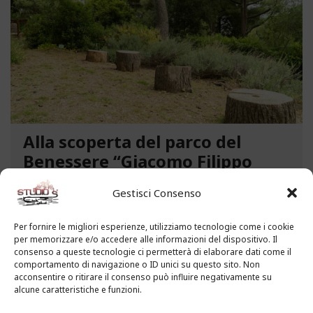
Alla scoperta del parco del
Benessere “Giacomo Filippo
Novaro” a Costarainera
Gestisci Consenso
A pochi passi dal mare, un angolo verde di
paradiso affascina i visitatori. Stiamo parlando del
Per fornire le migliori esperienze, utilizziamo tecnologie come i cookie
per memorizzare e/o accedere alle informazioni del dispositivo. Il
Parco del Benessere “Giacomo Filippo Novaro” di
consenso a queste tecnologie ci permetterà di elaborare dati come il
Costarainera nella Riviera dei Fiori. Un tempo
comportamento di navigazione o ID unici su questo sito. Non
parco degli ex ospedali Novaro e...
acconsentire o ritirare il consenso può influire negativamente su
alcune caratteristiche e funzioni.
LEGGI ALTRO...