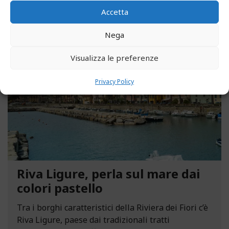
Accetta
Nega
MAGGIO 13, 2021
Visualizza le preferenze
Privacy Policy
Riva Ligure, perla sul mare dai
colori pastello
Tra i borghi caratteristici della Riviera dei Fiori c’è
Riva Ligure, paese dai tradizionali tratti