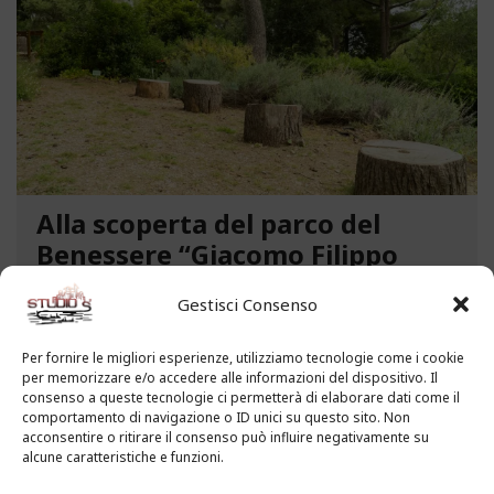
Alla scoperta del parco del
Benessere “Giacomo Filippo
Novaro” a Costarainera
Gestisci Consenso
A pochi passi dal mare, un angolo verde di
paradiso affascina i visitatori. Stiamo parlando del
Per fornire le migliori esperienze, utilizziamo tecnologie come i cookie
per memorizzare e/o accedere alle informazioni del dispositivo. Il
Parco del Benessere “Giacomo Filippo Novaro” di
consenso a queste tecnologie ci permetterà di elaborare dati come il
Costarainera nella Riviera dei Fiori. Un tempo
comportamento di navigazione o ID unici su questo sito. Non
parco degli ex ospedali Novaro e...
acconsentire o ritirare il consenso può influire negativamente su
alcune caratteristiche e funzioni.
LEGGI ALTRO...