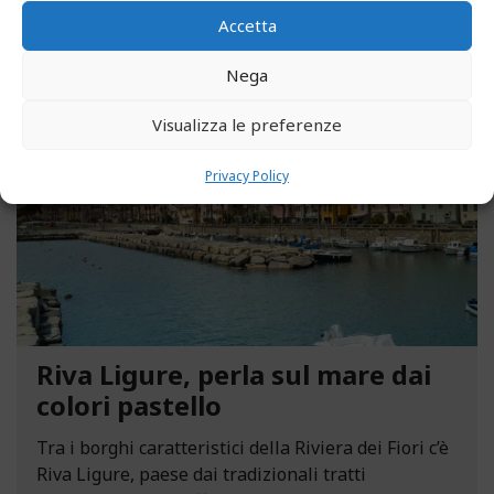
Accetta
Nega
MAGGIO 13, 2021
Visualizza le preferenze
Privacy Policy
Riva Ligure, perla sul mare dai
colori pastello
Tra i borghi caratteristici della Riviera dei Fiori c’è
Riva Ligure, paese dai tradizionali tratti