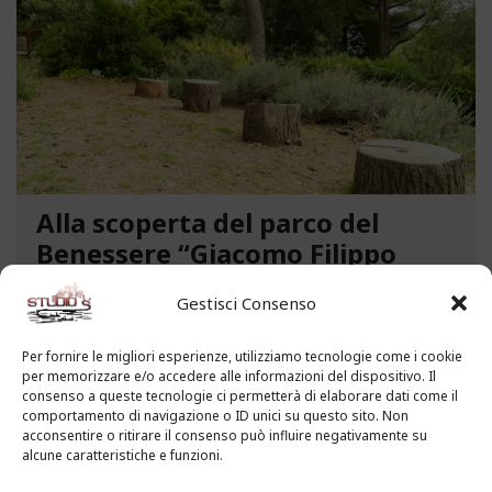
Alla scoperta del parco del
Benessere “Giacomo Filippo
Novaro” a Costarainera
Gestisci Consenso
A pochi passi dal mare, un angolo verde di
paradiso affascina i visitatori. Stiamo parlando del
Per fornire le migliori esperienze, utilizziamo tecnologie come i cookie
per memorizzare e/o accedere alle informazioni del dispositivo. Il
Parco del Benessere “Giacomo Filippo Novaro” di
consenso a queste tecnologie ci permetterà di elaborare dati come il
Costarainera nella Riviera dei Fiori. Un tempo
comportamento di navigazione o ID unici su questo sito. Non
parco degli ex ospedali Novaro e...
acconsentire o ritirare il consenso può influire negativamente su
alcune caratteristiche e funzioni.
LEGGI ALTRO...