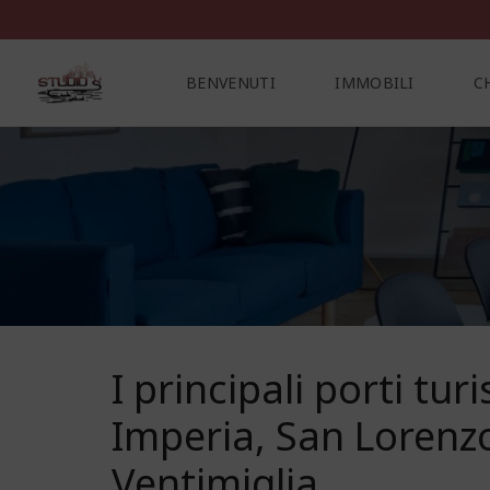
BENVENUTI
IMMOBILI
C
C
O
N
T
A
T
T
I
I principali porti turi
Imperia, San Lorenz
Ventimiglia