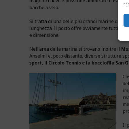
magnifici dove è possibile ammirare il
Parasi
neg
barche a vela.
Si tratta di una delle più grandi marine del Me
lunghezza. Il porto offre ovviamente tutti i s
e dimensione.
Nell’area della marina si trovano inoltre il
Mu
Anselmi e, poco distante, diverse strutture spo
sport, il Circolo Tennis e la bocciofila San
Co
de
im
rea
met
pr
Il