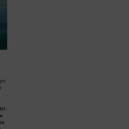
gni
e
tri
co
te