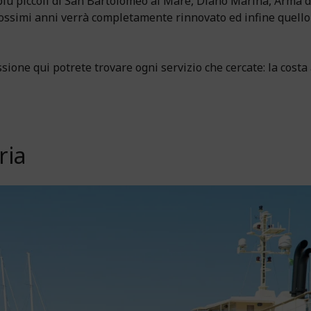
 più piccoli di San Bartolomeo al Mare, Diano Marina, Arma d
rossimi anni verrà completamente rinnovato ed infine quello
ssione qui potrete trovare ogni servizio che cercate: la costa
ria