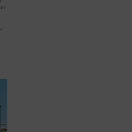
i
 di
 a