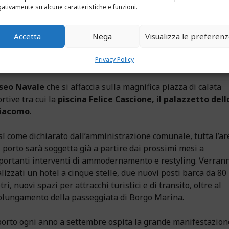
o
, l’antico abitato medievale, tra i grandi Yacht e gli alberi de
ativamente su alcune caratteristiche e funzioni.
Accetta
Nega
Visualizza le preferen
diterraneo e arriva ad ospitare fino a 1300 dai 5 ai 90 metri 
ervizi necessari per ospitare imbarcazioni di questa importa
Privacy Policy
seo Navale
che si affaccia sulla magnifica piazza di calata
rtive tra cui la
piscina Felice Cascione, il palazzetto dell
 Giacomo
.
sì come dichiarato dall’amministrazione comunale, tutta l’ar
l porto sarà soggetta già a partire dai prossimi mesi a
portanti interventi di ammodernamento e restyling. Verran
lizzati un hotel a cinque stelle, due nuovi posti barca da 80
ri, nuovi spazi per attracchi turistici e di transito, oltre al
olungamento della passeggiata di Borgo Marina.
 porto ogni anno a settembre ospita la grande manifestazion