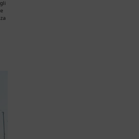
gli
te
nza