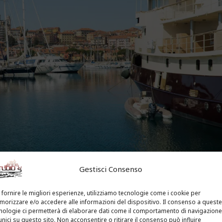
Gestisci Consenso
 fornire le migliori esperienze, utilizziamo tecnologie come i cookie per
Maurizio, magnifico borgo dai tipici caratteri liguri che,
orizzare e/o accedere alle informazioni del dispositivo. Il consenso a queste
di provincia. La vicinanza con l’abitato regala panorami
nologie ci permetterà di elaborare dati come il comportamento di navigazione
unici su questo sito. Non acconsentire o ritirare il consenso può influire