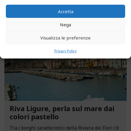
LEGGI ALTRO...
Accetta
Nega
MAGGIO 13, 2021
Visualizza le preferenze
Privacy Policy
Riva Ligure, perla sul mare dai
colori pastello
Tra i borghi caratteristici della Riviera dei Fiori c’è