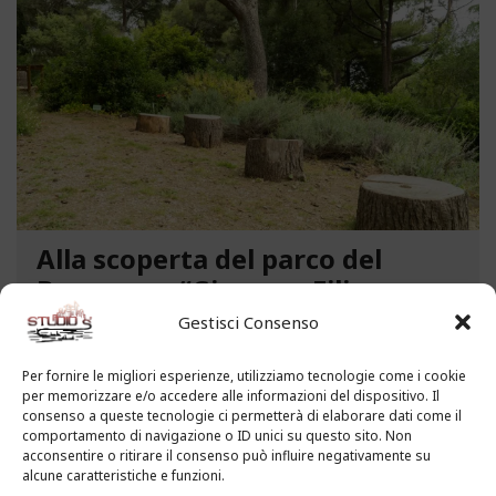
Alla scoperta del parco del
Benessere “Giacomo Filippo
Novaro” a Costarainera
Gestisci Consenso
A pochi passi dal mare, un angolo verde di
Per fornire le migliori esperienze, utilizziamo tecnologie come i cookie
paradiso affascina i visitatori. Stiamo parlando del
per memorizzare e/o accedere alle informazioni del dispositivo. Il
Parco del Benessere “Giacomo Filippo Novaro” di
consenso a queste tecnologie ci permetterà di elaborare dati come il
comportamento di navigazione o ID unici su questo sito. Non
Costarainera nella Riviera dei Fiori. Un tempo
acconsentire o ritirare il consenso può influire negativamente su
parco degli ex ospedali Novaro e...
alcune caratteristiche e funzioni.