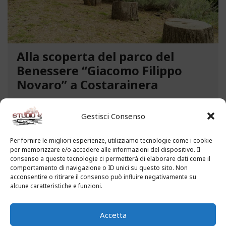
Alla scoperta del parco del
Benessere “Giacomo Filippo
Novaro” a Costarainera
A pochi passi dal mare, un angolo verde di
paradiso affascina i visitatori. Stiamo parlando del
Gestisci Consenso
Parco del Benessere “Giacomo Filippo Novaro” di
Costarainera nella Riviera dei Fiori. Un tempo
Per fornire le migliori esperienze, utilizziamo tecnologie come i cookie
per memorizzare e/o accedere alle informazioni del dispositivo. Il
parco degli ex ospedali Novaro e...
consenso a queste tecnologie ci permetterà di elaborare dati come il
comportamento di navigazione o ID unici su questo sito. Non
acconsentire o ritirare il consenso può influire negativamente su
LEGGI ALTRO...
alcune caratteristiche e funzioni.
Accetta
MAGGIO 13, 2021