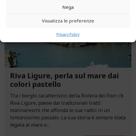
Nega
Visualizza le preferenze
Privacy Policy
Riva Ligure, perla sul mare dai
colori pastello
Tra i borghi caratteristici della Riviera dei Fiori c’è
Riva Ligure, paese dai tradizionali tratti
marinareschi che affonda le sue radici in un
lontanissimo passato. La sua storia è sempre stata
legata al mare e...