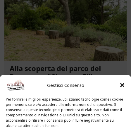
Alla scoperta del parco del
Benessere “Giacomo Filippo
Novaro” a Costarainera
Gestisci Consenso
A pochi passi dal mare, un angolo verde di
Per fornire le migliori esperienze, utilizziamo tecnologie come i cookie
paradiso affascina i visitatori. Stiamo parlando del
per memorizzare e/o accedere alle informazioni del dispositivo. Il
Parco del Benessere “Giacomo Filippo Novaro” di
consenso a queste tecnologie ci permetterà di elaborare dati come il
comportamento di navigazione o ID unici su questo sito. Non
Costarainera nella Riviera dei Fiori. Un tempo
acconsentire o ritirare il consenso può influire negativamente su
parco degli ex ospedali Novaro e...
alcune caratteristiche e funzioni.