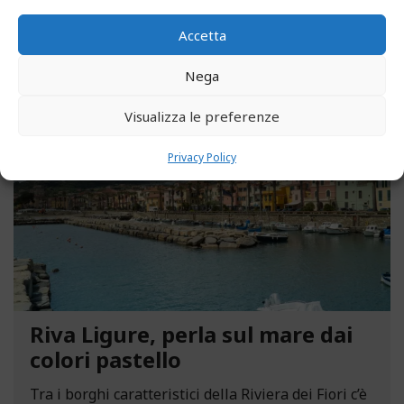
LEGGI ALTRO...
Accetta
Nega
MAGGIO 13, 2021
Visualizza le preferenze
Privacy Policy
Riva Ligure, perla sul mare dai
colori pastello
Tra i borghi caratteristici della Riviera dei Fiori c’è