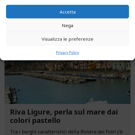
LEGGI ALTRO...
Accetta
Nega
MAGGIO 13, 2021
Visualizza le preferenze
Privacy Policy
Riva Ligure, perla sul mare dai
colori pastello
Tra i borghi caratteristici della Riviera dei Fiori c’è