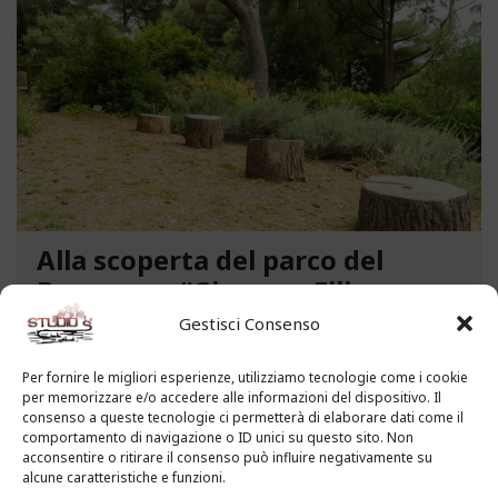
Alla scoperta del parco del
Benessere “Giacomo Filippo
Novaro” a Costarainera
Gestisci Consenso
A pochi passi dal mare, un angolo verde di
Per fornire le migliori esperienze, utilizziamo tecnologie come i cookie
paradiso affascina i visitatori. Stiamo parlando del
per memorizzare e/o accedere alle informazioni del dispositivo. Il
Parco del Benessere “Giacomo Filippo Novaro” di
consenso a queste tecnologie ci permetterà di elaborare dati come il
comportamento di navigazione o ID unici su questo sito. Non
Costarainera nella Riviera dei Fiori. Un tempo
acconsentire o ritirare il consenso può influire negativamente su
parco degli ex ospedali Novaro e...
alcune caratteristiche e funzioni.