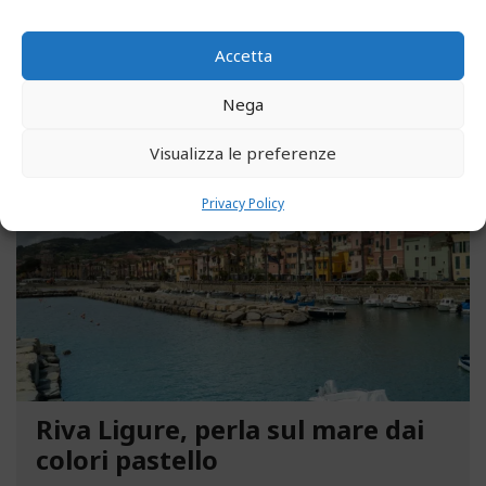
parco degli ex ospedali Novaro e...
Accetta
LEGGI ALTRO...
Nega
MAGGIO 13, 2021
Visualizza le preferenze
Privacy Policy
Riva Ligure, perla sul mare dai
colori pastello