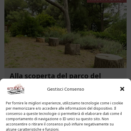
Alla scoperta del parco del
Benessere “Giacomo Filippo
Gestisci Consenso
Novaro” a Costarainera
A pochi passi dal mare, un angolo verde di
Per fornire le migliori esperienze, utilizziamo tecnologie come i cookie
per memorizzare e/o accedere alle informazioni del dispositivo. Il
paradiso affascina i visitatori. Stiamo parlando del
consenso a queste tecnologie ci permetterà di elaborare dati come il
Parco del Benessere “Giacomo Filippo Novaro” di
comportamento di navigazione o ID unici su questo sito. Non
Costarainera nella Riviera dei Fiori. Un tempo
acconsentire o ritirare il consenso può influire negativamente su
alcune caratteristiche e funzioni.