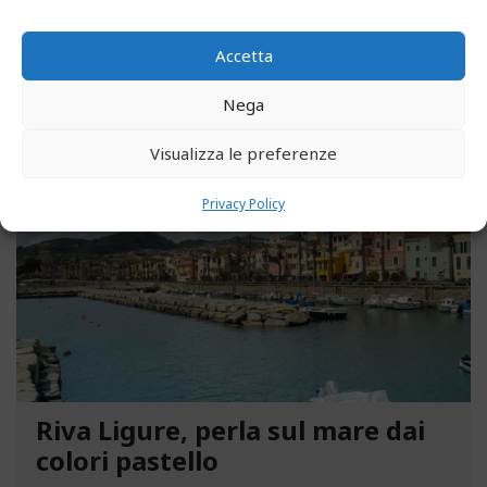
parco degli ex ospedali Novaro e...
Accetta
LEGGI ALTRO...
Nega
MAGGIO 13, 2021
Visualizza le preferenze
Privacy Policy
Riva Ligure, perla sul mare dai
colori pastello