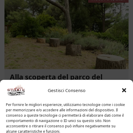
Alla scoperta del parco del
Benessere “Giacomo Filippo
Gestisci Consenso
Novaro” a Costarainera
A pochi passi dal mare, un angolo verde di
Per fornire le migliori esperienze, utilizziamo tecnologie come i cookie
per memorizzare e/o accedere alle informazioni del dispositivo. Il
paradiso affascina i visitatori. Stiamo parlando del
consenso a queste tecnologie ci permetterà di elaborare dati come il
Parco del Benessere “Giacomo Filippo Novaro” di
comportamento di navigazione o ID unici su questo sito. Non
Costarainera nella Riviera dei Fiori. Un tempo
acconsentire o ritirare il consenso può influire negativamente su
alcune caratteristiche e funzioni.