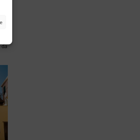
ze
a da