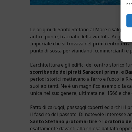
neg
Le origini di Santo Stefano al Mare risalgono 
antico ponte, tracciato della via Iulia Augusta
Imperiale che si trovava nel primo entroterra 
punto di sosta per viandanti, commercianti e 
L’architettura e gli edifici del centro storico f
scorribande dei pirati Saraceni prima, e B
periodi storici mettevano a ferro e fuoco la Ri
suoi abitanti. Ne è un magnifico esempio la ca
unica nel suo genere, ultimata nel 1566 e che 
Fatto di caruggi, passaggi coperti ed archi il 
il fascino del passato. Di notevole interesse a
Santo Stefano protomartire
e l’
oratorio de
esattamente davanti alla chiesa dal lato oppost