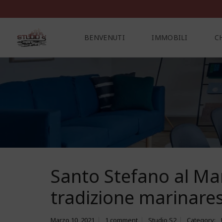
BENVENUTI
IMMOBILI
C
C
O
N
T
A
T
T
I
Santo Stefano al Mar
tradizione marinare
Marzo 10, 2021
1 comment
Studio S2
Category: