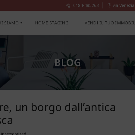
0184-485263
via Venezia
HI SIAMO
HOME STAGING
VENDI IL TUO IMMOBI
BLOG
e, un borgo dall’antica
sca
Uncategorized