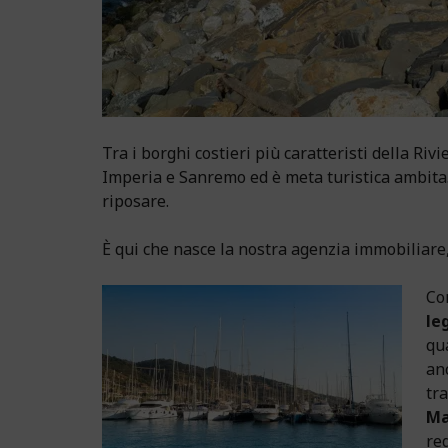
Tra i borghi costieri più caratteristi della Rivi
Imperia e Sanremo ed è meta turistica ambita. 
riposare.
È qui che nasce la nostra agenzia immobiliare
Co
le
qu
anc
tra
Ma
re