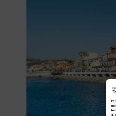
Per
mem
tec
ID 