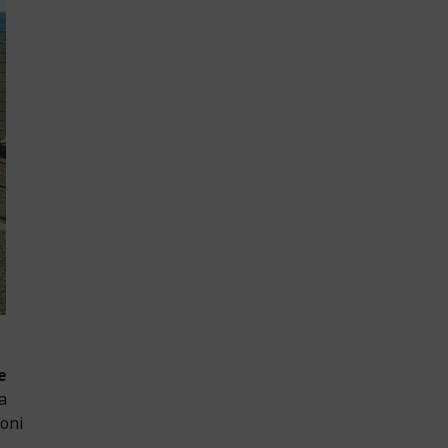
e
a
ioni