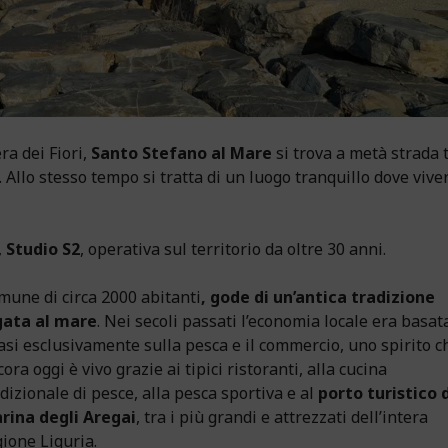
era dei Fiori,
Santo Stefano al Mare
si trova a metà strada 
Allo stesso tempo si tratta di un luogo tranquillo dove vive
,
Studio S2
, operativa sul territorio da oltre 30 anni.
mune di circa 2000 abitanti
, gode di un’antica tradizione
gata al mare
. Nei secoli passati l’economia locale era basat
asi esclusivamente sulla pesca e il commercio, uno spirito c
ora oggi è vivo grazie ai tipici ristoranti, alla cucina
dizionale di pesce, alla pesca sportiva e al
porto turistico 
rina degli Aregai
, tra i più grandi e attrezzati dell’intera
gione Liguria.